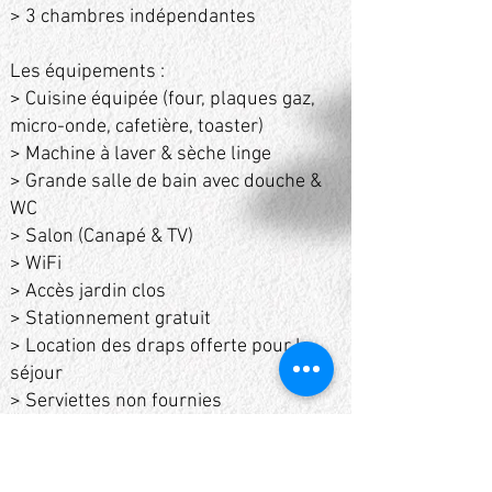
> 3 chambres indépendantes
Les équipements :
> Cuisine équipée (four, plaques gaz,
micro-onde, cafetière, toaster)
> Machine à laver & sèche linge
> Grande salle de bain avec douche &
WC
> Salon (Canapé & TV)
> WiFi
> Accès jardin clos
> Stationnement gratuit
> Location des draps offerte pour le
séjour
> Serviettes non fournies
> Panier de bois à 5€ pour le poêle à
bois.